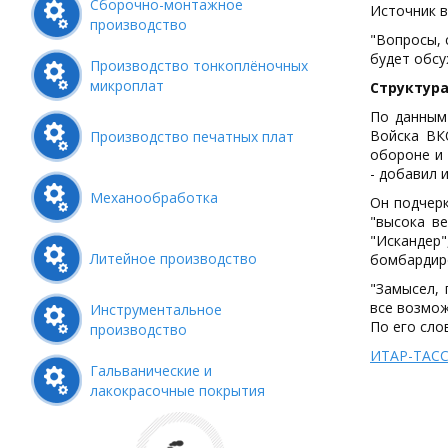
Сборочно-монтажное
Источник в
производство
"Вопросы, 
будет обсу
Производство тонкоплёночных
микроплат
Структура
По данным 
Войска ВК
Производство печатных плат
обороне и 
- добавил 
Механообработка
Он подчерк
"высока ве
"Исканде
Литейное производство
бомбардир
"Замысел, 
все возмож
Инструментальное
По его сло
производство
ИТАР-ТАС
Гальванические и
лакокрасочные покрытия