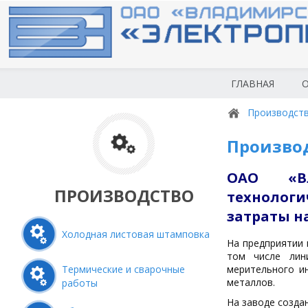
ГЛАВНАЯ
О
Производст
Произво
ОАО «Вл
ПРОИЗВОДСТВО
технологи
затраты н
Холодная листовая штамповка
На предприятии 
том числе лин
Термические и сварочные
мерительного и
металлов.
работы
На заводе созда