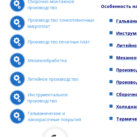
Сборочно-монтажное
Особенность н
производство
Производство тонкоплёночных
Гальван
микроплат
Инструм
Производство печатных плат
Литейно
Механоо
Механообработка
Произво
Литейное производство
Произво
Сборочн
Инструментальное
производство
Холодна
Гальванические и
Термиче
лакокрасочные покрытия