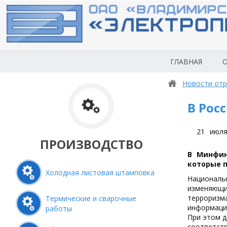
ГЛАВНАЯ
О
Новости отр
В Рос
21
июля
ПРОИЗВОДСТВО
В Минфин
которые 
Холодная листовая штамповка
Националь
изменяющи
терроризм
Термические и сварочные
информацио
работы
При этом д
соответст