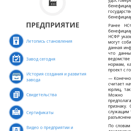
удостовер
бенефици
государст
бенефициа
ПРЕДПРИЯТИЕ
Ранее НС
бенефициа
НСФР указы
Летопись становления
могут соби
данная инф
что данны
ведомстве 
Завод сегодня
нормам, к
проект с г
История создания и развития
— Конечно
завода
считает на
юрлиц, та
Свидетельства
Можно
предполага
признаку.
служащим 
Сертификаты
разъяснени
По словам
Видео о предприятии и