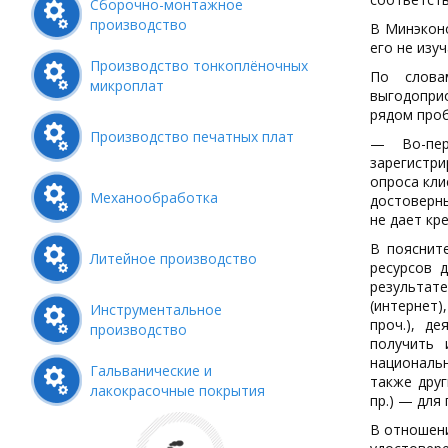
Сборочно-монтажное
производство
В Минэкон
его не изу
Производство тонкоплёночных
По слова
микроплат
выгодопри
рядом про
Производство печатных плат
— Во-пер
зарегистр
опроса кли
Механообработка
достоверны
не дает кр
В пояснит
Литейное производство
ресурсов 
результат
(интернет)
Инструментальное
проч.), д
производство
получить 
национальн
Гальванические и
также друг
лакокрасочные покрытия
пр.) — для
В отношени