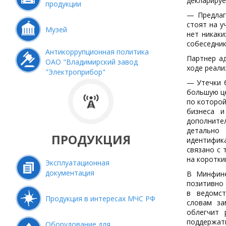
декларируе
продукции
— Предлаг
стоят на у
Музей
нет никак
собеседник
Антикоррупционная политика
Партнер ад
ОАО "Владимирский завод
ходе реал
"Электроприбор"
— Утечки б
большую це
по которой
бизнеса и
дополните
детально
ПРОДУКЦИЯ
идентифик
связано с 
на коротки
Эксплуатационная
документация
В Минфине
позитивно
в ведомст
Продукция в интересах МЧС РФ
словам
за
облегчит 
поддержа
Оборудование для