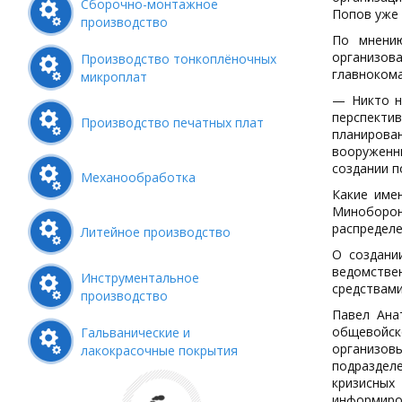
Сборочно-монтажное
Попов уже 
производство
По мнению
организов
Производство тонкоплёночных
главноком
микроплат
— Никто не
перспектив
Производство печатных плат
планирова
вооруженны
создании п
Механообработка
Какие име
Миноборо
распределе
Литейное производство
О создани
ведомстве
Инструментальное
средствами
производство
Павел Ана
общевойско
Гальванические и
организов
лакокрасочные покрытия
подраздел
кризисны
информиро