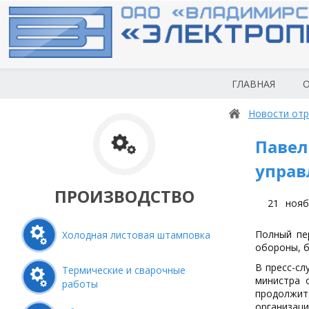
ГЛАВНАЯ
О
Новости отр
Павел
управ
ПРОИЗВОДСТВО
21
нояб
Полный пе
Холодная листовая штамповка
обороны, б
В пресс-с
Термические и сварочные
министра 
работы
продолжит
организац