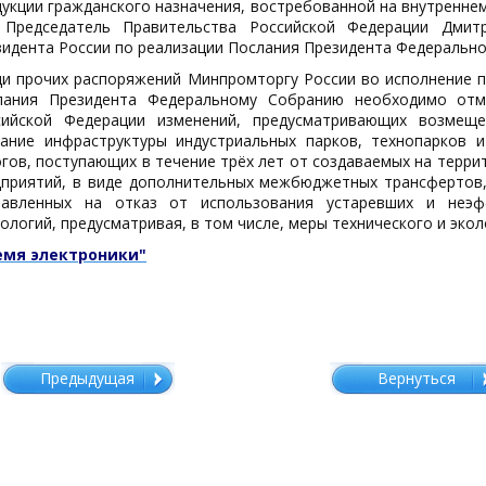
укции гражданского назначения, востребованной на внутренн
 Председатель Правительства Российской Федерации Дмит
идента России по реализации Послания Президента Федерально
ди прочих распоряжений Минпромторгу России во исполнение п
лания Президента Федеральному Собранию необходимо отме
сийской Федерации изменений, предусматривающих возмещ
дание инфраструктуры индустриальных парков, технопарков 
гов, поступающих в течение трёх лет от создаваемых на терри
дприятий, в виде дополнительных межбюджетных трансфертов,
равленных на отказ от использования устаревших и неэф
ологий, предусматривая, в том числе, меры технического и экол
емя электроники"
Предыдущая
Вернуться