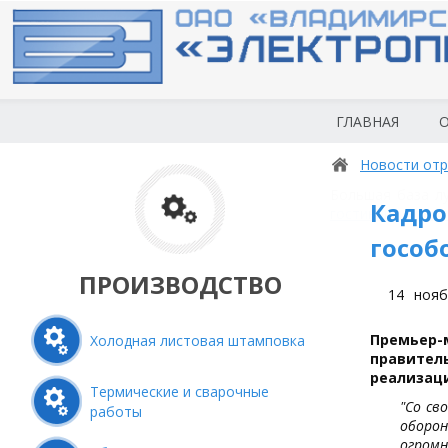
ГЛАВНАЯ
О
Новости отр
Большая база л
Кадро
гостиницы новос
гособ
ПРОИЗВОДСТВО
14
нояб
Премьер
Холодная листовая штамповка
правител
реализаци
Термические и сварочные
"Со св
работы
оборон
огромн