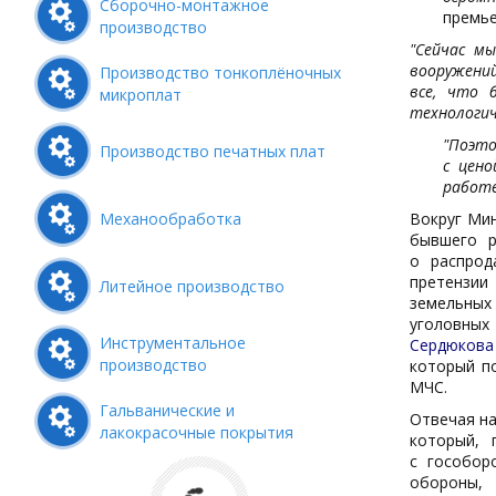
Сборочно-монтажное
премье
производство
"Сейчас м
вооружений
Производство тонкоплёночных
все, что 
микроплат
технологич
"Поэто
Производство печатных плат
с цено
работе
Механообработка
Вокруг Мин
бывшего р
о распрод
претензии
Литейное производство
земельных
уголовных
Инструментальное
Сердюкова
производство
который по
МЧС.
Гальванические и
Отвечая на
лакокрасочные покрытия
который, 
с гособор
обороны, 