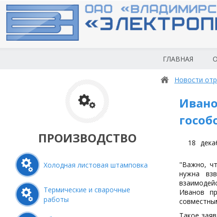
ГЛАВНАЯ
О
Новости отр
Ивано
гособ
ПРОИЗВОДСТВО
18
дека
"Важно, ч
Холодная листовая штамповка
нужна взв
взаимодейс
Термические и сварочные
Иванов пр
работы
совместным
Такое заяв