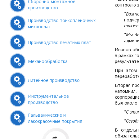
Сборочно-монтажное
контролю з
производство
"
Важно
подчер
Производство тонкоплёночных
также 
микроплат
"
Мы де
админи
Производство печатных плат
Иванов обо
в рамках г
Механообработка
результате
При этом 
переработк
Литейное производство
Вторая про
напомнил,
Инструментальное
корпораци
производство
был около 
"
С эти
Гальванические и
"
Сегод
лакокрасочные покрытия
В отдельн
обязатель