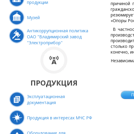
продукции
причиной 
гражданско
резюмируе
Музей
«Опоры Рос
В частнос
Антикоррупционная политика
производст
ОАО "Владимирский завод
производи
"Электроприбор"
столько пр
конечно, и
Независима
ПРОДУКЦИЯ
П
Эксплуатационная
документация
Продукция в интересах МЧС РФ
Оборудование для