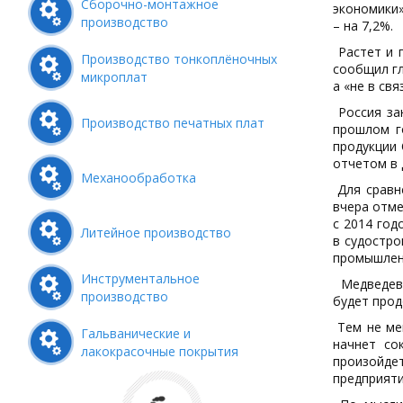
Сборочно-монтажное
экономики»
производство
– на 7,2%.
Растет и п
Производство тонкоплёночных
сообщил гл
микроплат
а «не в св
Россия за
Производство печатных плат
прошлом г
продукции 
отчетом в 
Механообработка
Для сравне
вчера отме
с 2014 год
Литейное производство
в судостро
промышленн
Инструментальное
Медведев 
производство
будет прод
Тем не мен
Гальванические и
начнет со
лакокрасочные покрытия
произойд
предприяти