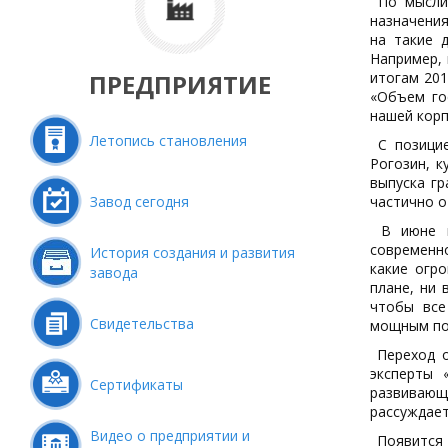
По мысли 
назначения
на такие 
Например, 
ПРЕДПРИЯТИЕ
итогам 201
«Объем го
нашей корп
Летопись становления
С позицие
Рогозин, 
выпуска г
Завод сегодня
частично о
В июне в 
современн
История создания и развития
какие огр
завода
плане, ни 
чтобы все
Свидетельства
мощным под
Переход о
эксперты 
Сертификаты
развивающ
рассуждает
Видео о предприятии и
Появится 