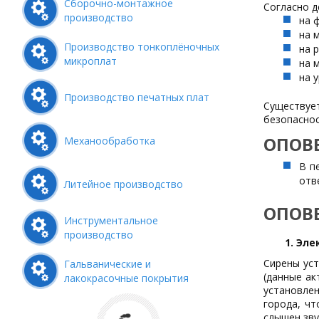
Сборочно-монтажное
Согласно 
производство
на 
на 
Производство тонкоплёночных
на 
микроплат
на 
на 
Производство печатных плат
Существуе
безопаснос
ОПОВ
Механообработка
В п
отв
Литейное производство
ОПОВ
Инструментальное
производство
1. Эл
Сирены уст
Гальванические и
(данные ак
лакокрасочные покрытия
установле
города, чт
слышен зву