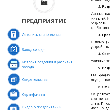
2. Рад
Данные на
жителей. Н
ПРЕДПРИЯТИЕ
редкость.
сработала 
Летопись становления
3. Гр
С помощью
устройств,
Завод сегодня
4. Св
Уличные эк
История создания и развития
завода
5. Ра
FM -радио
Свидетельства
осуществл
6. СМ
Существуе
Сертификаты
соответст
спам. К то
Видео о предприятии и
часа FM дл