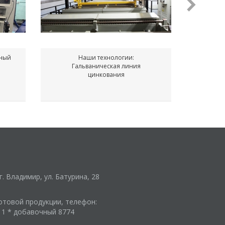
ьный
Наши технологии:
Гальваническая линия
Конвек
цинкования
г. Владимир, ул. Батурина, 28
отовой продукции, телефон:
-11 * добавочный 8774