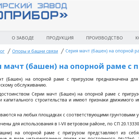
О ЗАВОДЕ
ПРОДУКЦИЯ
ПРОИЗВОДСТВО
К
Серия мачт (башен) на опорной р
ог
Опоры и башни связи
 мачт (башен) на опорной раме с 
чт (Башен) на опорной раме с пригрузом предназначена для
ескому обслуживанию.
достоинством Серии мачт (Башен) на опорной раме с пригруз
и капитального строительства и имеют признаки движимого и
ваются на любых площадках с соответствующими грунтовыми ус
чены для использования в I-VII ветровом районе, по СП 20.13330
ашни) на опорной раме с пригрузом представляют из себя 
ные в виде четырехгранных призм как постоянного (Н=15м), 