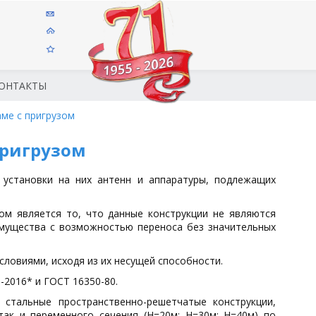
ОНТАКТЫ
аме с пригрузом
пригрузом
 установки на них антенн и аппаратуры, подлежащих
ом является то, что данные конструкции не являются
мущества с возможностью переноса без значительных
ловиями, исходя из их несущей способности.
-2016* и ГОСТ 16350-80.
стальные пространственно-решетчатые конструкции,
так и переменного сечения (Н=20м; Н=30м; Н=40м) по