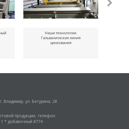
ьный
Наши технологии:
Гальваническая линия
Конвек
цинкования
г. Владимир, ул. Батурина, 28
отовой продукции, телефон:
-11 * добавочный 8774