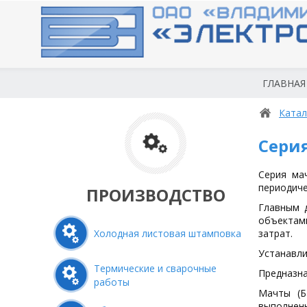
ГЛАВНАЯ
Катал
Серия
Серия ма
периодич
ПРОИЗВОДСТВО
Главным 
объектам
Холодная листовая штамповка
затрат.
Устанавли
Термические и сварочные
Предназна
работы
Мачты (Б
выполнен