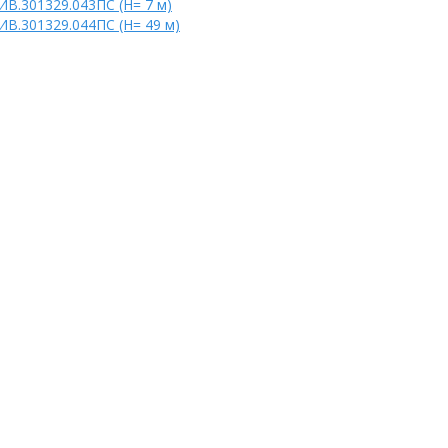
ИВ.301329.043ПС
(H= 7 м)
ИВ.301329.044ПС
(H= 49 м)