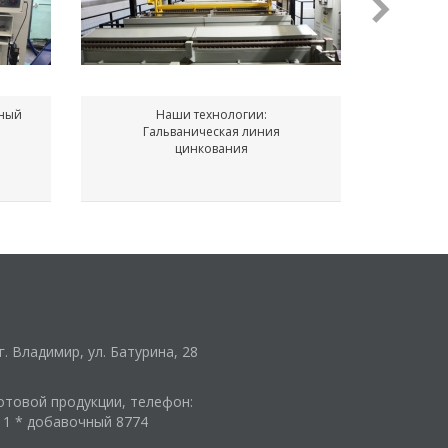
ьный
Наши технологии:
Гальваническая линия
Конвек
цинкования
г. Владимир, ул. Батурина, 28
отовой продукции, телефон:
-11 * добавочный 8774