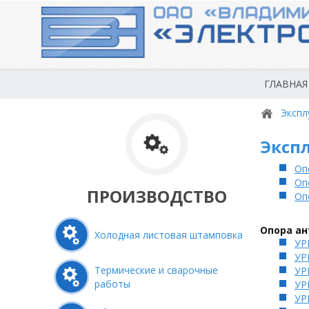
ГЛАВНАЯ
Экспл
Эксп
Оп
Оп
ПРОИЗВОДСТВО
Оп
Опора ан
Холодная листовая штамповка
УР
УР
Термические и сварочные
УР
работы
УР
УР